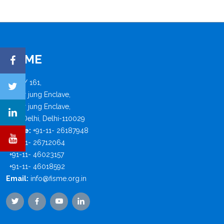
FISME
B - 4 / 161,
Safdar jung Enclave,
Safdar jung Enclave,
New Delhi, Delhi-110029
Phone:
+91-11- 26187948
+91-11- 26712064
+91-11- 46023157
+91-11- 46018592
Email:
info@fisme.org.in